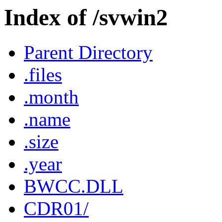
Index of /svwin2
Parent Directory
.files
.month
.name
.size
.year
BWCC.DLL
CDR01/