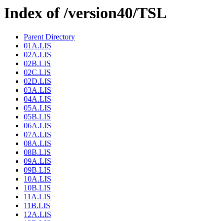
Index of /version40/TSL
Parent Directory
01A.LIS
02A.LIS
02B.LIS
02C.LIS
02D.LIS
03A.LIS
04A.LIS
05A.LIS
05B.LIS
06A.LIS
07A.LIS
08A.LIS
08B.LIS
09A.LIS
09B.LIS
10A.LIS
10B.LIS
11A.LIS
11B.LIS
12A.LIS