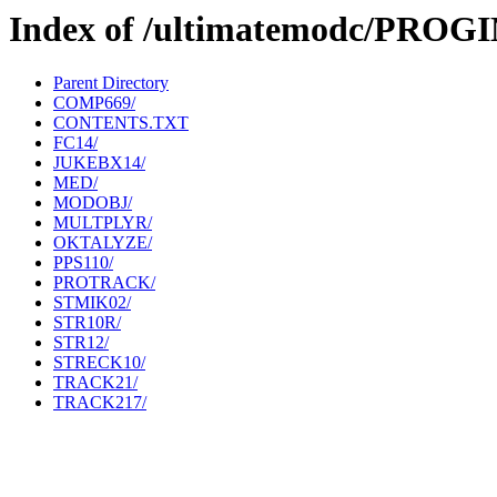
Index of /ultimatemodc/PROG
Parent Directory
COMP669/
CONTENTS.TXT
FC14/
JUKEBX14/
MED/
MODOBJ/
MULTPLYR/
OKTALYZE/
PPS110/
PROTRACK/
STMIK02/
STR10R/
STR12/
STRECK10/
TRACK21/
TRACK217/