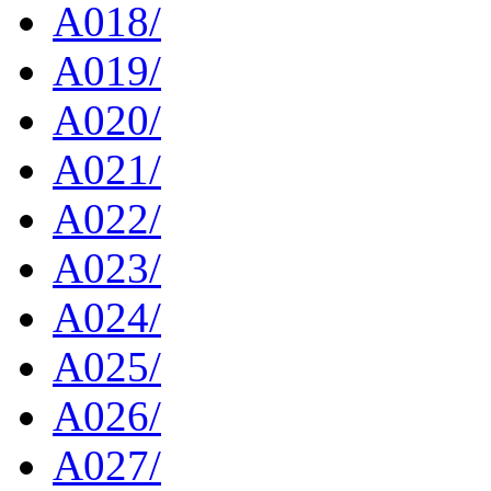
A018/
A019/
A020/
A021/
A022/
A023/
A024/
A025/
A026/
A027/