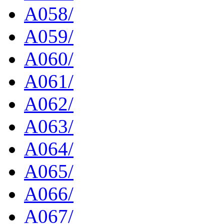
A058/
A059/
A060/
A061/
A062/
A063/
A064/
A065/
A066/
A067/