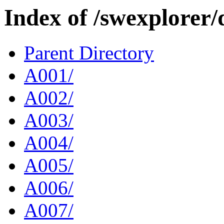
Index of /swexplorer/
Parent Directory
A001/
A002/
A003/
A004/
A005/
A006/
A007/