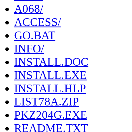
A068/
ACCESS/
GO.BAT
INFO/
INSTALL.DOC
INSTALL.EXE
INSTALL.HLP
LIST78A.ZIP
PKZ204G.EXE
README.TXT