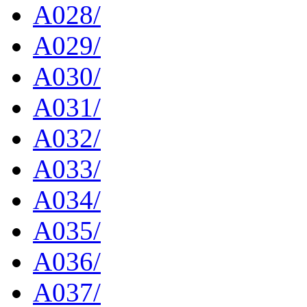
A028/
A029/
A030/
A031/
A032/
A033/
A034/
A035/
A036/
A037/