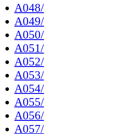
A048/
A049/
A050/
A051/
A052/
A053/
A054/
A055/
A056/
A057/