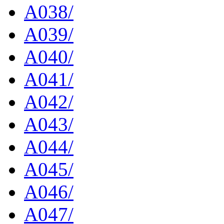
A038/
A039/
A040/
A041/
A042/
A043/
A044/
A045/
A046/
A047/