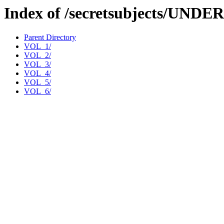
Index of /secretsubjects/UND
Parent Directory
VOL_1/
VOL_2/
VOL_3/
VOL_4/
VOL_5/
VOL_6/