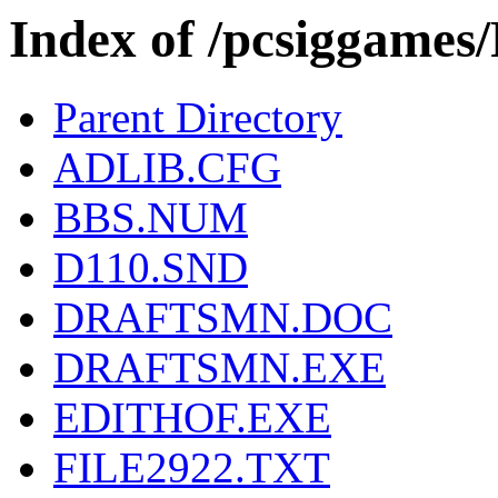
Index of /pcsigga
Parent Directory
ADLIB.CFG
BBS.NUM
D110.SND
DRAFTSMN.DOC
DRAFTSMN.EXE
EDITHOF.EXE
FILE2922.TXT