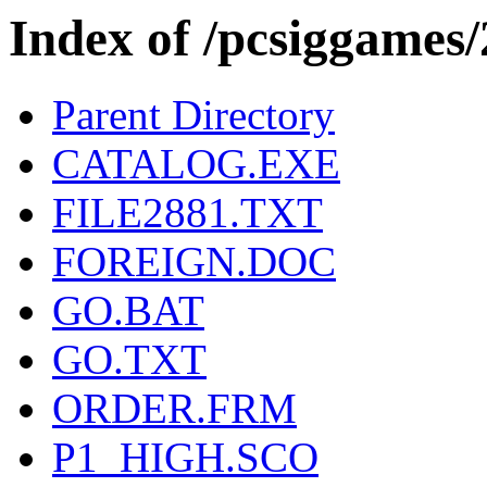
Index of /pcsiggames
Parent Directory
CATALOG.EXE
FILE2881.TXT
FOREIGN.DOC
GO.BAT
GO.TXT
ORDER.FRM
P1_HIGH.SCO