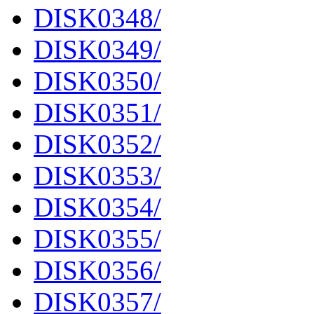
DISK0348/
DISK0349/
DISK0350/
DISK0351/
DISK0352/
DISK0353/
DISK0354/
DISK0355/
DISK0356/
DISK0357/