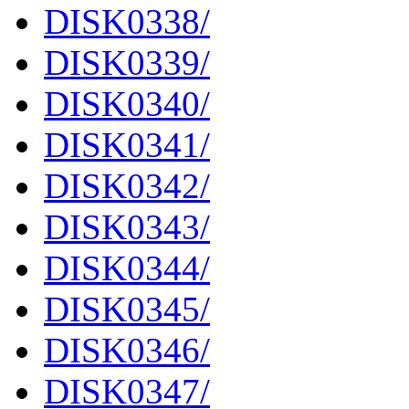
DISK0338/
DISK0339/
DISK0340/
DISK0341/
DISK0342/
DISK0343/
DISK0344/
DISK0345/
DISK0346/
DISK0347/