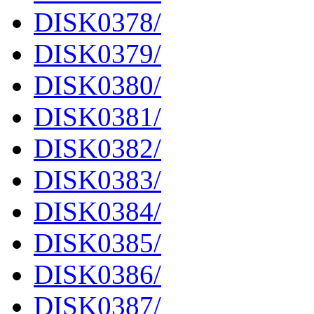
DISK0378/
DISK0379/
DISK0380/
DISK0381/
DISK0382/
DISK0383/
DISK0384/
DISK0385/
DISK0386/
DISK0387/