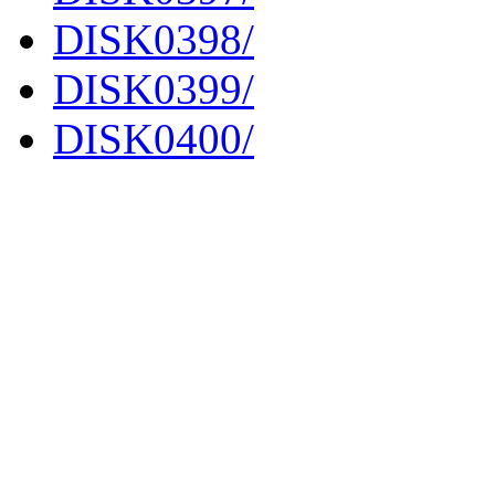
DISK0398/
DISK0399/
DISK0400/