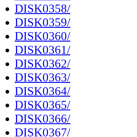
DISK0358/
DISK0359/
DISK0360/
DISK0361/
DISK0362/
DISK0363/
DISK0364/
DISK0365/
DISK0366/
DISK0367/