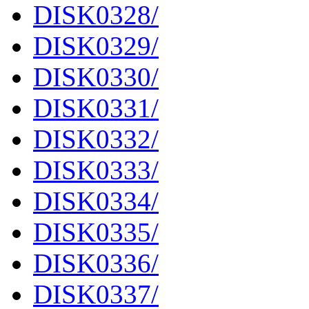
DISK0328/
DISK0329/
DISK0330/
DISK0331/
DISK0332/
DISK0333/
DISK0334/
DISK0335/
DISK0336/
DISK0337/