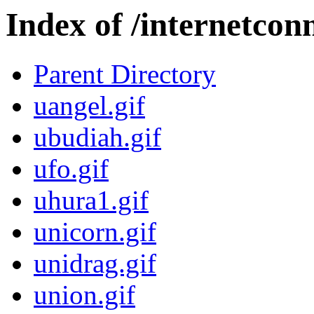
Index of /internetcon
Parent Directory
uangel.gif
ubudiah.gif
ufo.gif
uhura1.gif
unicorn.gif
unidrag.gif
union.gif