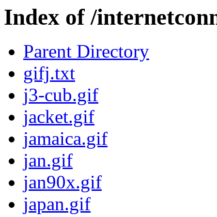
Index of /internetconn
Parent Directory
gifj.txt
j3-cub.gif
jacket.gif
jamaica.gif
jan.gif
jan90x.gif
japan.gif