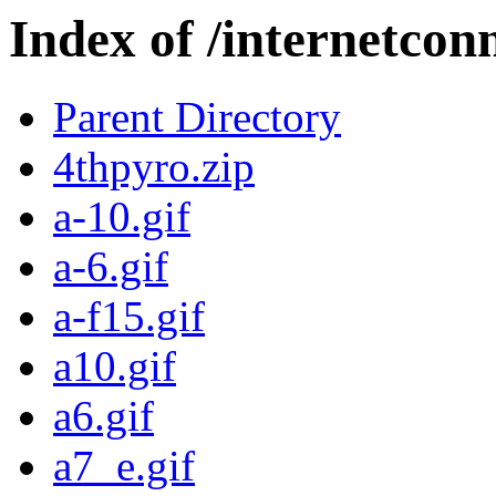
Index of /internetconn
Parent Directory
4thpyro.zip
a-10.gif
a-6.gif
a-f15.gif
a10.gif
a6.gif
a7_e.gif