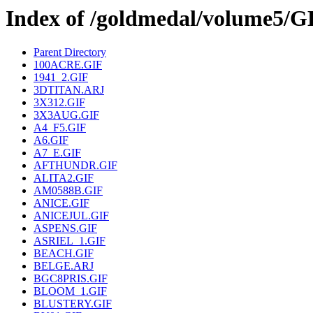
Index of /goldmedal/volume5/
Parent Directory
100ACRE.GIF
1941_2.GIF
3DTITAN.ARJ
3X312.GIF
3X3AUG.GIF
A4_F5.GIF
A6.GIF
A7_E.GIF
AFTHUNDR.GIF
ALITA2.GIF
AM0588B.GIF
ANICE.GIF
ANICEJUL.GIF
ASPENS.GIF
ASRIEL_1.GIF
BEACH.GIF
BELGE.ARJ
BGC8PRIS.GIF
BLOOM_1.GIF
BLUSTERY.GIF