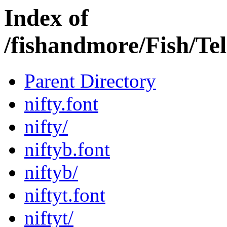
Index of
/fishandmore/Fish/Te
Parent Directory
nifty.font
nifty/
niftyb.font
niftyb/
niftyt.font
niftyt/