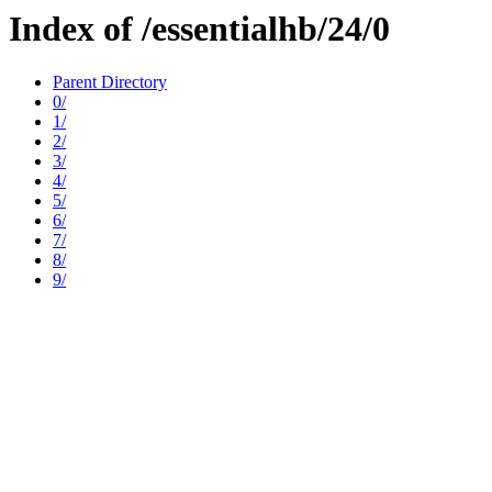
Index of /essentialhb/24/0
Parent Directory
0/
1/
2/
3/
4/
5/
6/
7/
8/
9/