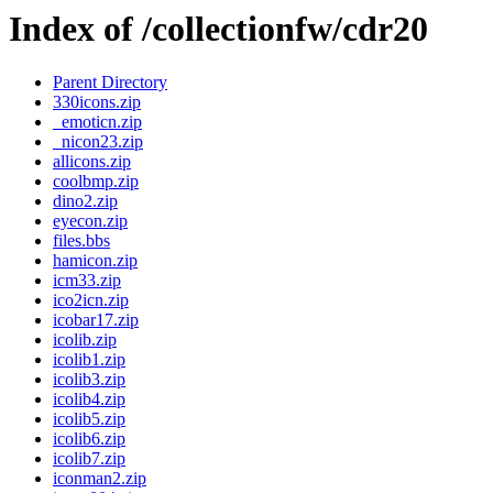
Index of /collectionfw/cdr20
Parent Directory
330icons.zip
_emoticn.zip
_nicon23.zip
allicons.zip
coolbmp.zip
dino2.zip
eyecon.zip
files.bbs
hamicon.zip
icm33.zip
ico2icn.zip
icobar17.zip
icolib.zip
icolib1.zip
icolib3.zip
icolib4.zip
icolib5.zip
icolib6.zip
icolib7.zip
iconman2.zip