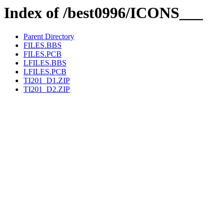
Index of /best0996/ICONS___
Parent Directory
FILES.BBS
FILES.PCB
LFILES.BBS
LFILES.PCB
TI201_D1.ZIP
TI201_D2.ZIP