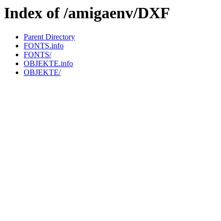
Index of /amigaenv/DXF
Parent Directory
FONTS.info
FONTS/
OBJEKTE.info
OBJEKTE/